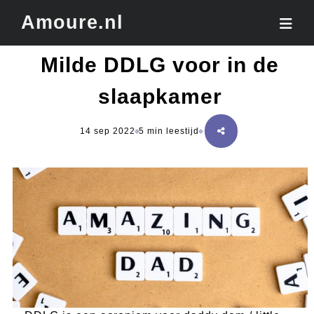
Amoure.nl
Milde DDLG voor in de
slaapkamer
14 sep 2022
5 min leestijd